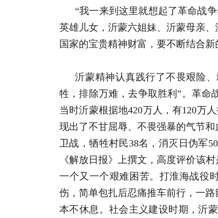
“我一来到这里就想起了革命战
英雄儿女，沂蒙六姐妹、沂蒙母亲、
国家的宝贵精神财富，要不断结合新
沂蒙精神认真践行了不畏艰险、
牲，排除万难，去争取胜利”。革命
当时沂蒙根据地420万人，有120万
现出了不甘屈辱、不畏强暴的气节和
卫战，牺牲村民38名，消灭日伪军5
《解放日报》上撰文，高度评价该村
一个又一个艰难困苦。打淮海战役时
伤，简单包扎后忍痛推车前行，一路
本不休息。社会主义建设时期，沂蒙