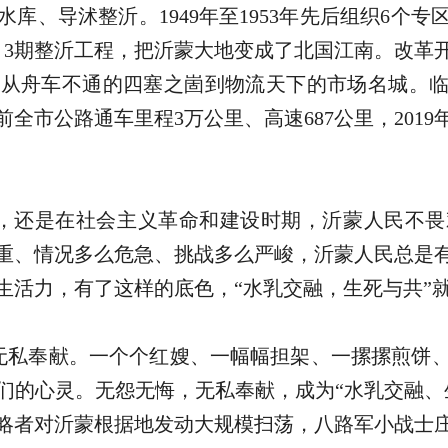
、导沭整沂。1949年至1953年先后组织6个专区
沭、3期整沂工程，把沂蒙大地变成了北国江南。改
从舟车不通的四塞之崮到物流天下的市场名城。临
全市公路通车里程3万公里、高速687公里，201
，还是在社会主义革命和建设时期，沂蒙人民不畏
重、情况多么危急、挑战多么严峻，沂蒙人民总是
生活力，有了这样的底色，“水乳交融，生死与共”
无私奉献。一个个红嫂、一幅幅担架、一摞摞煎饼
们的心灵。无怨无悔，无私奉献，成为“水乳交融、
本侵略者对沂蒙根据地发动大规模扫荡，八路军小战士