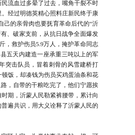
新民流血过多晕了过去，嘴角干裂不时
里。经过明德英精心照料庄新民终于康
自己的亲骨肉也要抚育革命后代的“沂
所有、破家支前，从抗日战争全面爆发
亿斤，救护伤员5.9万人，掩护革命同志
城县五天内建造一座承重三吨以上的军
青壮年突击队员，冒着刺骨的风雪建桥打
一顿饭，却凑钱为伤员买鸡蛋油条和花
多里路，自带的干粮吃完了，他们宁愿挨
难时期，沂蒙人民勒紧裤腰带，累计向
的普遍共识，用大义诠释了沂蒙人民的