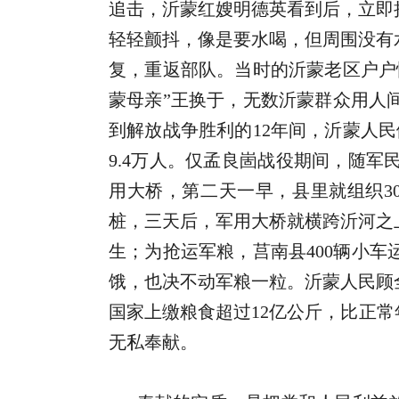
追击，沂蒙红嫂明德英看到后，立即
轻轻颤抖，像是要水喝，但周围没有
复，重返部队。当时的沂蒙老区户户
蒙母亲”王换于，无数沂蒙群众用人
到解放战争胜利的12年间，沂蒙人民做
9.4万人。仅孟良崮战役期间，随
用大桥，第二天一早，县里就组织30
桩，三天后，军用大桥就横跨沂河之
生；为抢运军粮，莒南县400辆小车
饿，也决不动军粮一粒。沂蒙人民顾
国家上缴粮食超过12亿公斤，比正
无私奉献。