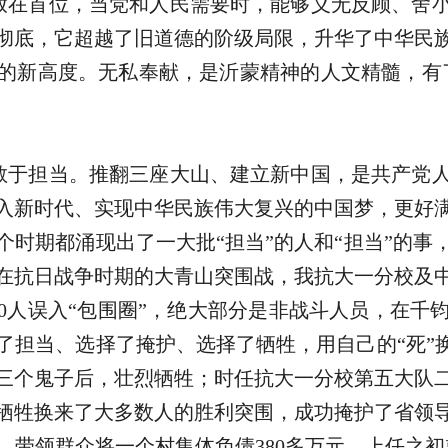
放在首位，当党和人民需要时，能够义无反顾、舍
彻底，它超越了旧道德的阶级局限，升华了中华民
的新高度。无私奉献，是沂蒙精神的人文精髓，有
敢于担当。推翻三座大山、建立新中国，是共产党
入新时代、实现中华民族伟大复兴的中国梦，更好
时期都涌现出了一大批“担当”的人和“担当”的事，
在抗日战争时期的大青山突围战，我抗大一分校及
000人误入“包围圈”，绝大部分是非战斗人员，在
了担当、选择了掩护、选择了牺牲，用自己的“死”换
三个鬼子后，壮烈牺牲；时任抗大一分校第五大队
牺牲换来了大多数人的胜利突围，成功掩护了省领
带领群众将一个村集体负债380多万元、上任之初就