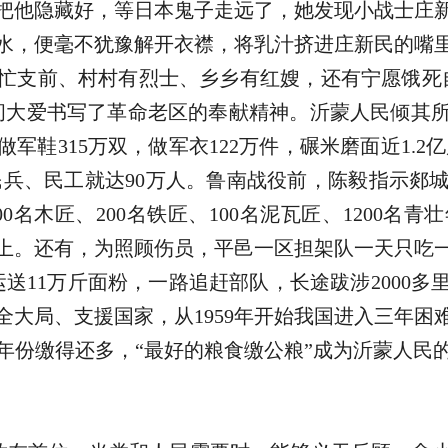
把他隐藏好，等日本鬼子走远了，她发现小战士庄
水，便毫不犹豫解开衣襟，将乳汁挤进庄新民的嘴
忙支前、村村有烈士、乡乡有红嫂，还有宁愿饿死
间大爱书写了革命老区的奉献精神。沂蒙人民倾其
军鞋315万双，做军衣122万件，碾米磨面近1.2
军民兵、民工就达90万人。鲁南战役前，陈毅指示郯
0名木匠、200名铁匠、100名泥瓦匠、1200名
上。还有，为照顾伤员，平邑一区担架队一天只吃
运送11万斤面粉，一路追赶部队，长途跋涉2000
全大局、支援国家，从1959年开始我国进入三年困
常年份缴得还多，“最好的粮食缴公粮”成为沂蒙人民