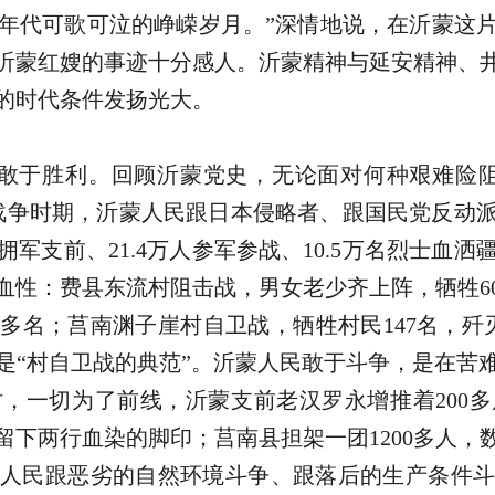
争年代可歌可泣的峥嵘岁月。”深情地说，在沂蒙这
沂蒙红嫂的事迹十分感人。沂蒙精神与延安精神、
的时代条件发扬光大。
敢于胜利。回顾沂蒙党史，无论面对何种艰难险阻
战争时期，沂蒙人民跟日本侵略者、跟国民党反动派斗
人拥军支前、21.4万人参军参战、10.5万名烈士
血性：费县东流村阻击战，男女老少齐上阵，牺牲60
0多名；莒南渊子崖村自卫战，牺牲村民147名，歼
是“村自卫战的典范”。沂蒙人民敢于斗争，是在苦
，一切为了前线，沂蒙支前老汉罗永增推着200
留下两行血染的脚印；莒南县担架一团1200多人，
人民跟恶劣的自然环境斗争、跟落后的生产条件