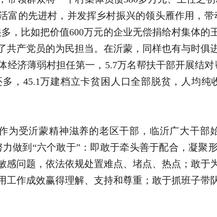
活富的先进村，并发挥乡村振兴的领头雁作用，带
很多，比如把价值600万元的企业无偿捐给村集体的
了共产党员的为民担当。在沂蒙，同样也有与时俱进的
体经济薄弱村担任第一，5.7万名帮扶干部开展结对
多，45.1万建档立卡贫困人口全部脱贫，人均纯收
作为受沂蒙精神滋养的老区干部，临沂广大干部始
，努力做到“六个敢于”：即敢于牵头善于配合，凝聚
敏感问题，依法依规处置难点、堵点、热点；敢于
用工作成效赢得理解、支持和尊重；敢于抓班子带