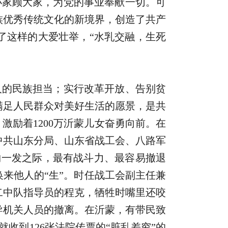
小家顾大家，为党的事业奉献一切。可
族优秀传统文化的新境界，创造了共产
了这样的大爱壮举，“水乳交融，生死
人的民族担当；实行改革开放、告别贫
满足人民群众对美好生活的愿景，是共
激励着1200万沂蒙儿女奋勇向前。在
中共山东分局、山东省战工会、八路军
千钧一发之际，最有战斗力、最容易撤退
来他人的“生”。时任战工会副主任兼
二中队指导员的程克，牺牲时嘴里还咬
导机关人员的撤离。在沂蒙，有带民致
收到126张法院传票的“脏乱差穷”的