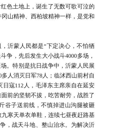
片红色土地上，诞生了无数可歌可泣的
井冈山精神、西柏坡精神一样，是党和
，沂蒙人民都是“下定决心，不怕牺
争，先后发生大小战斗4000多场，
血洒疆场。特别是抗日战争中，沂蒙人民展
多人消灭日军78人；临沭西山前村自
灭日寇112人，毛泽东主席亲自在延安
难面前的坚韧不拔，吃苦耐劳，战胜了
多斤谷子送前线，不慎掉进山沟腿被砸
数九寒天单衣单鞋，连续七昼夜赶路基
斗争，战天斗地、整山治水。为解决沂